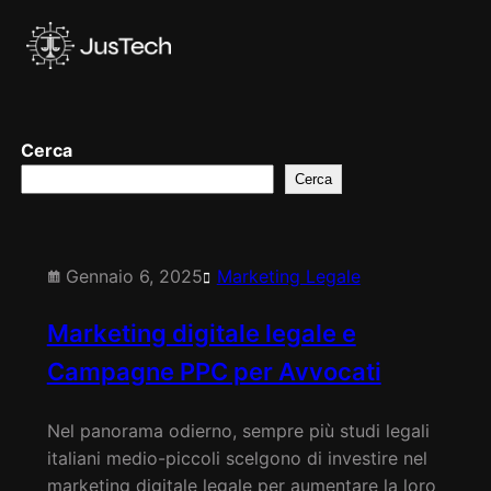
Vai
al
contenuto
Cerca
Cerca
Gennaio 6, 2025
Marketing Legale
Marketing digitale legale e
Campagne PPC per Avvocati
Nel panorama odierno, sempre più studi legali
italiani medio-piccoli scelgono di investire nel
marketing digitale legale per aumentare la loro