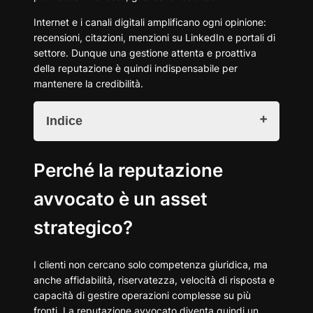
Internet e i canali digitali amplificano ogni opinione:
recensioni, citazioni, menzioni su LinkedIn e portali di
settore. Dunque una gestione attenta e proattiva
della reputazione è quindi indispensabile per
mantenere la credibilità.
Indice
Perché la reputazione avvocato è un asset
Perché la reputazione
strategico?
Linee guida CNF per la reputazione avvocato
avvocato è un asset
Cosa dicono le norme deontologiche?
Rischi da evitare
strategico?
Come rispondere alle recensioni per un'ottima
reputazione avvocato?
I clienti non cercano solo competenza giuridica, ma
Rispondere sempre con equilibrio
anche affidabilità, riservatezza, velocità di risposta e
Evitare riferimenti a casi specifici
capacità di gestire operazioni complesse su più
Non cadere nella trappola promozionale
fronti. La reputazione avvocato diventa quindi un
Come migliorare la reputazione avvocato