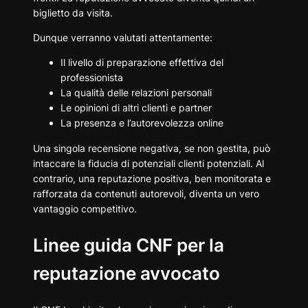
biglietto da visita.
grazie ai feedback
Analisi costruttiva dei commenti
Dunque verranno valutati attentamente:
Creare contenuti informativi di qualità
Come monitorare la reputazione avvocato con
Il livello di preparazione effettiva del
l’AI?
professionista
Strumenti per il monitoraggio automatico
La qualità delle relazioni personali
Vantaggi del monitoraggio proattivo
Le opinioni di altri clienti e partner
La reputazione avvocato come patrimonio da
La presenza e l’autorevolezza online
proteggere
Una singola recensione negativa, se non gestita, può
intaccare la fiducia di potenziali clienti potenziali. Al
contrario, una reputazione positiva, ben monitorata e
rafforzata da contenuti autorevoli, diventa un vero
vantaggio competitivo.
Linee guida CNF per la
reputazione avvocato