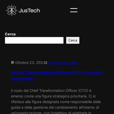
Vai
al
contenuto
Cerca
Cerca
Ottobre 23, 2024
Privacy and Data
Il Chief Transformation Officer (CTO): Compiti e
Formazione
Il ruolo del Chief Transformation Officer (CTO) è
emerso come una figura strategica prioritaria. Ci si
riferisce alla figura designata come responsabile della
guida e della gestione del cambiamento all’interno di
un’organizzazione, con l’obiettivo di adattarla in