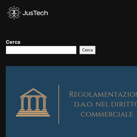
Vai
al
contenuto
Cerca
Cerca