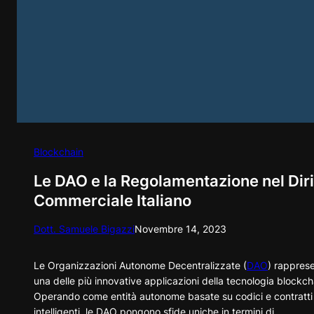
Blockchain
Le DAO e la Regolamentazione nel Diri
Commerciale Italiano
Dott. Samuele Bigazzi
Novembre 14, 2023
Le Organizzazioni Autonome Decentralizzate (
DAO
) rappres
una delle più innovative applicazioni della tecnologia blockch
Operando come entità autonome basate su codici e contratti
intelligenti, le DAO pongono sfide uniche in termini di