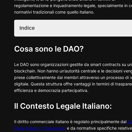
regolamentazione e inquadramento legale, specialmente in c
normativi tradizionali come quello italiano.
Indice
Cosa sono le DAO?
Cosa sono le DAO?
Il Contesto Legale Italiano:
La Sfida della Classificazione delle DAO e proposte di
regolamentazione:
Le DAO sono organizzazioni gestite da smart contracts su u
Implicazioni Fiscali, rischi e responsabilità:
blockchain. Non hanno un’autorità centrale e le decisioni ve
Casistica Internazionale e Possibili Orientamenti:
prese collettivamente dai membri attraverso un processo di 
Prospettive Future sulla Regolamentazione delle DAO:
digitale. Questa struttura offre vantaggi in termini di traspar
efficienza e democrazia partecipativa.
Il Contesto Legale Italiano:
Il diritto commerciale italiano è regolato principalmente dal
Co
Civile (Libro V – Del lavoro)
e da normative specifiche relative