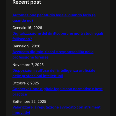
Recent post
c
h
Automazione per studio legale: quando farlo (e
quando no)
Gennaio 16, 2026
Digitalizzazione del diritto: perché molti studi legali
falliscono?
Gennaio 9, 2026
Avvocato digitale, rischi e responsabilità nella
professione forense
Novembre 7, 2025
Disposizioni sull’uso dell’intelligenza artificiale
nelle professioni intellettuali
Ottobre 7, 2025
Conservazione digitale legale con normative e best
practice
Settembre 22, 2025
Valorizzare la reputazione avvocato con strumenti
innovativi