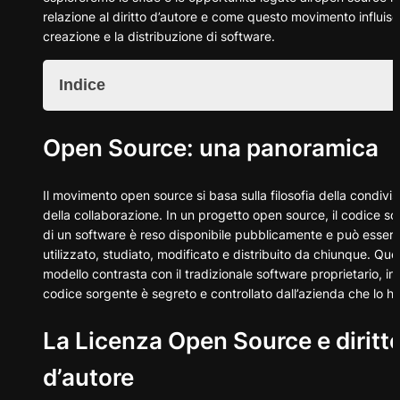
relazione al diritto d’autore e come questo movimento influisc
creazione e la distribuzione di software.
Indice
Open Source: una panoramica
Open Source: una panoramica
La Licenza Open Source e diritto d'autore
Sfide legate all'open source e al diritto d'autore
Opportunità offerte dall'open source
Il movimento open source si basa sulla filosofia della condivis
Conclusioni
della collaborazione. In un progetto open source, il codice s
di un software è reso disponibile pubblicamente e può esser
utilizzato, studiato, modificato e distribuito da chiunque. Que
modello contrasta con il tradizionale software proprietario, in c
codice sorgente è segreto e controllato dall’azienda che lo ha
La Licenza Open Source
e diritt
d’autore