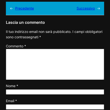
←
Precedente
Successivo
→
Lascia un commento
Il tuo indirizzo email non sarà pubblicato.
I campi obbligatori
sono contrassegnati
*
Commento
*
Nome
*
Email
*