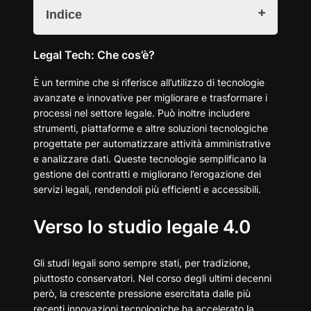
Indice
Legal Tech: Che cos'è?
Legal Tech: Che cos’è?
Verso lo studio legale 4.0
È un termine che si riferisce all’utilizzo di tecnologie
Eventi e formazione sul Legal tech in Italia
avanzate e innovative per migliorare e trasformare i
processi nel settore legale. Può inoltre includere
Sicurezza informatica e Legal Tech
strumenti, piattaforme e altre soluzioni tecnologiche
Crittografia
progettate per automatizzare attività amministrative
Software di gestione documentale
e analizzare dati. Queste tecnologie semplificano la
Audit digitali
gestione dei contratti e migliorano l’erogazione dei
Rilevamento delle minacce
servizi legali, rendendoli più efficienti e accessibili.
Il futuro del Legal Tech
Verso lo studio legale 4.0
Gli studi legali sono sempre stati, per tradizione,
piuttosto conservatori. Nel corso degli ultimi decenni
però, la crescente pressione esercitata dalle più
recenti innovazioni tecnologiche ha accelerato la