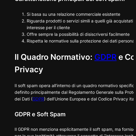
Si basa su una relazione commerciale esistente
Riguarda prodotti o servizi simili a quelli già acquistati o
interesse per il cliente
Offre sempre la possibilità di disiscriversi facilmente
Rispetta le normative sulla protezione dei dati personal
Il Quadro Normativo:
GDPR
e Co
Privacy
Il soft spam opera all’interno di un quadro normativo specific
definito principalmente dal Regolamento Generale sulla Prote
dei Dati (
GDPR
) dell’Unione Europea e dal Codice Privacy ital
GDPR e Soft Spam
Il GDPR non menziona esplicitamente il soft spam, ma fornisce
per la sua legittimità attraverso il concetto di “interesse legitt