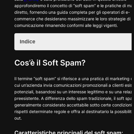
approfondiremo il concetto di “soft spam” e le pratiche di ma
diretto, fornendo una guida completa per gli operatori di e-
commerce che desiderano massimizzare le loro strategie di
comunicazione rimanendo conformi alle leggi vigenti.
Indice
Cos'è il Soft Spam?
Cos’è il Soft Spam?
Caratteristiche principali del soft spam:
Il Quadro Normativo: GDPR e Codice Privacy
GDPR e Soft Spam
Il termine “soft spam” si riferisce a una pratica di marketing di
Codice Privacy Italiano
cui un’azienda invia comunicazioni promozionali a clienti esist
Best Practices per il Soft Spam nell'E-commerce
potenziali, basandosi su un interesse legittimo e su una relaz
Strategie di Marketing Diretto Complementari al Soft 
preesistente. A differenza dello spam tradizionale, il soft spa
Rischi e Sfide del Soft Spam
generalmente considerato accettabile sotto certe condizioni
Conclusioni
rispetti determinate regole e offra al destinatario la possibilità
out.
Caratteristiche principali del soft spam: